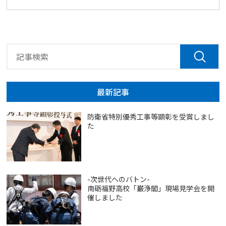
最新記事
防衛省特別優秀工事等顕彰を受賞しまし
た
-次世代へのバトン-
南砺福野高校「巌浄閣」現場見学会を開
催しました