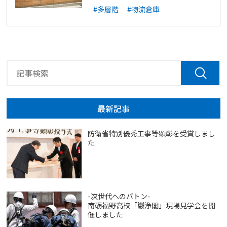
#多層階
#物流倉庫
最新記事
防衛省特別優秀工事等顕彰を受賞しまし
た
-次世代へのバトン-
南砺福野高校「巌浄閣」現場見学会を開
催しました