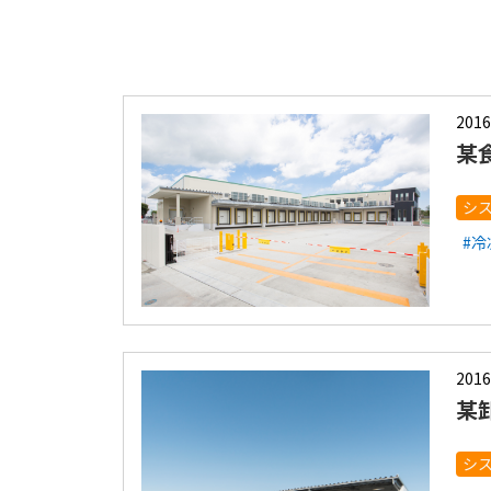
2016
某
シ
#
2016
某
シ