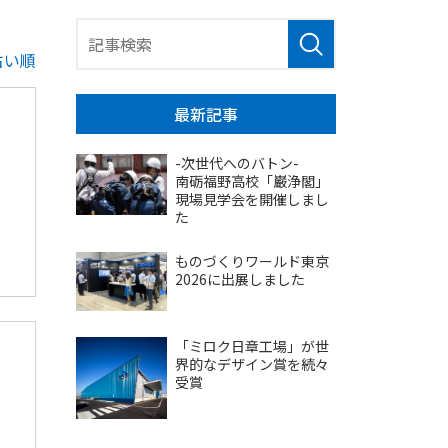
古い順
最新記事
-次世代へのバトン-
南砺福野高校「巌浄閣」
現場見学会を開催しまし
た
ものづくりワールド東京
2026に出展しました
「ミロク日章工場」が世
界的なデザイン賞を続々
受賞