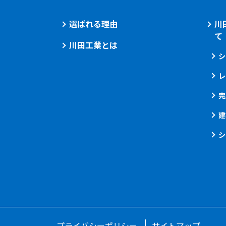
選ばれる理由
川
て
川田工業とは
シ
レ
完
建
シ
プライバシーポリシー
サイトマップ